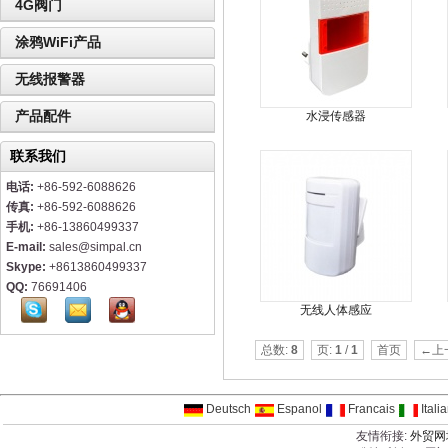
4G阀门
涂鸦WiFi产品
无线报警器
产品配件
水浸传感器
联系我们
电话:
+86-592-6088626
传真:
+86-592-6088626
手机:
+86-13860499337
E-mail:
sales@simpal.cn
Skype:
+8613860499337
QQ:
76691406
无线人体感应
总数:
8
页:
1
/
1
首页
←上
Deutsch
Espanol
Francais
Itali
友情衔接:
外贸网